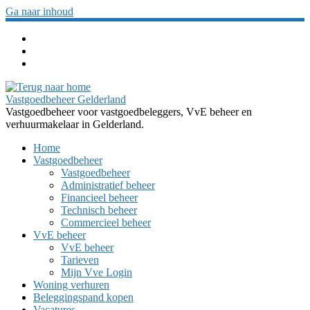
Ga naar inhoud
Vastgoedbeheer Gelderland
Vastgoedbeheer voor vastgoedbeleggers, VvE beheer en
verhuurmakelaar in Gelderland.
Home
Vastgoedbeheer
Vastgoedbeheer
Administratief beheer
Financieel beheer
Technisch beheer
Commercieel beheer
VvE beheer
VvE beheer
Tarieven
Mijn Vve Login
Woning verhuren
Beleggingspand kopen
Vacatures