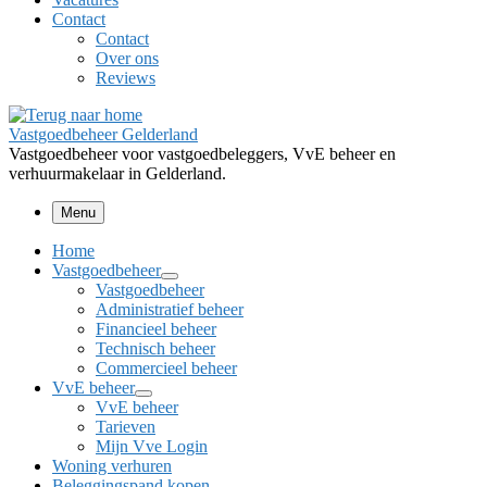
Contact
Contact
Over ons
Reviews
Vastgoedbeheer Gelderland
Vastgoedbeheer voor vastgoedbeleggers, VvE beheer en
verhuurmakelaar in Gelderland.
Menu
Home
Vastgoedbeheer
Vastgoedbeheer
Administratief beheer
Financieel beheer
Technisch beheer
Commercieel beheer
VvE beheer
VvE beheer
Tarieven
Mijn Vve Login
Woning verhuren
Beleggingspand kopen