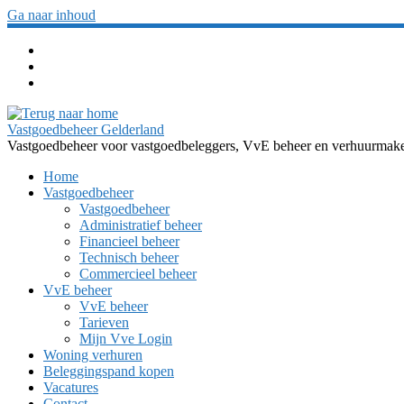
Ga naar inhoud
Vastgoedbeheer Gelderland
Vastgoedbeheer voor vastgoedbeleggers, VvE beheer en verhuurmakel
Home
Vastgoedbeheer
Vastgoedbeheer
Administratief beheer
Financieel beheer
Technisch beheer
Commercieel beheer
VvE beheer
VvE beheer
Tarieven
Mijn Vve Login
Woning verhuren
Beleggingspand kopen
Vacatures
Contact