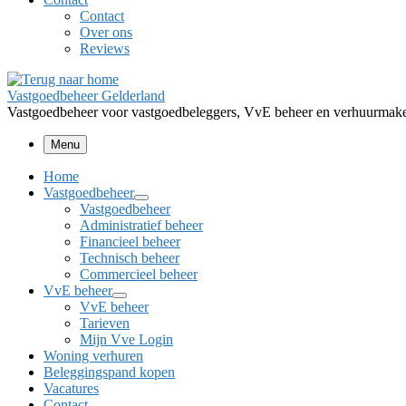
Contact
Over ons
Reviews
Vastgoedbeheer Gelderland
Vastgoedbeheer voor vastgoedbeleggers, VvE beheer en verhuurmakel
Menu
Home
Vastgoedbeheer
Vastgoedbeheer
Administratief beheer
Financieel beheer
Technisch beheer
Commercieel beheer
VvE beheer
VvE beheer
Tarieven
Mijn Vve Login
Woning verhuren
Beleggingspand kopen
Vacatures
Contact