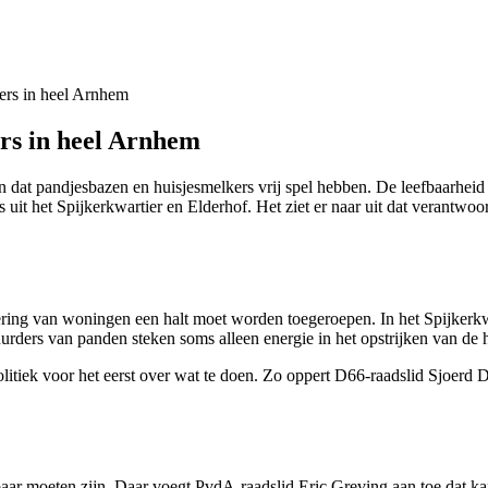
kers in heel Arnhem
ers in heel Arnhem
dat pandjesbazen en huisjesmelkers vrij spel hebben. De leefbaarheid
het Spijkerkwartier en Elderhof. Het ziet er naar uit dat verantwoo
ring van woningen een halt moet worden toegeroepen. In het Spijkerkwa
ders van panden steken soms alleen energie in het opstrijken van de 
litiek voor het eerst over wat te doen. Zo oppert D66-raadslid Sjoerd D
aar moeten zijn. Daar voegt PvdA-raadslid Eric Greving aan toe dat 