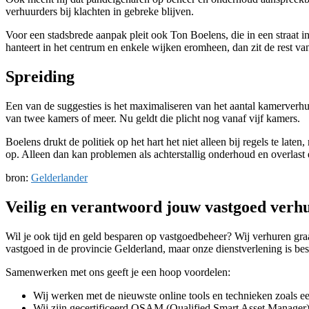
verhuurders bij klachten in gebreke blijven.
Voor een stadsbrede aanpak pleit ook Ton Boelens, die in een straat i
hanteert in het centrum en enkele wijken eromheen, dan zit de rest v
Spreiding
Een van de suggesties is het maximaliseren van het aantal kamerverhuu
van twee kamers of meer. Nu geldt die plicht nog vanaf vijf kamers.
Boelens drukt de politiek op het hart het niet alleen bij regels te l
op. Alleen dan kan problemen als achterstallig onderhoud en overlast
bron:
Gelderlander
Veilig en verantwoord jouw vastgoed ver
Wil je ook tijd en geld besparen op vastgoedbeheer? Wij verhuren gr
vastgoed in de provincie Gelderland, maar onze dienstverlening is be
Samenwerken met ons geeft je een hoop voordelen:
Wij werken met de nieuwste online tools en technieken zoals e
Wij zijn gecertificeerd QSAM (Qualified Smart Asset Manager