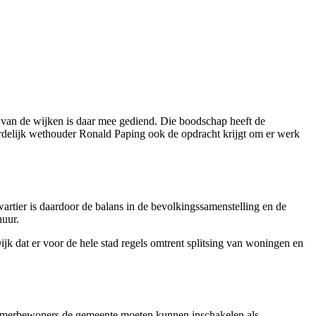
 van de wijken is daar mee gediend. Die boodschap heeft de
rdelijk wethouder Ronald Paping ook de opdracht krijgt om er werk
rtier is daardoor de balans in de bevolkingssamenstelling en de
huur.
ijk dat er voor de hele stad regels omtrent splitsing van woningen en
kamerbewoners de gemeente moeten kunnen inschakelen als