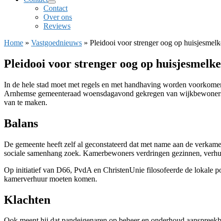
Contact
Over ons
Reviews
Home
»
Vastgoednieuws
»
Pleidooi voor strenger oog op huisjesmel
Pleidooi voor strenger oog op huisjesmelk
In de hele stad moet met regels en met handhaving worden voorkomen 
Arnhemse gemeenteraad woensdagavond gekregen van wijkbewoners uit 
van te maken.
Balans
De gemeente heeft zelf al geconstateerd dat met name aan de verkame
sociale samenhang zoek. Kamerbewoners verdringen gezinnen, verhuur
Op initiatief van D66, PvdA en ChristenUnie filosofeerde de lokale po
kamerverhuur moeten komen.
Klachten
Ook meent hij dat pandeigenaren op beheer en onderhoud aanspreekb