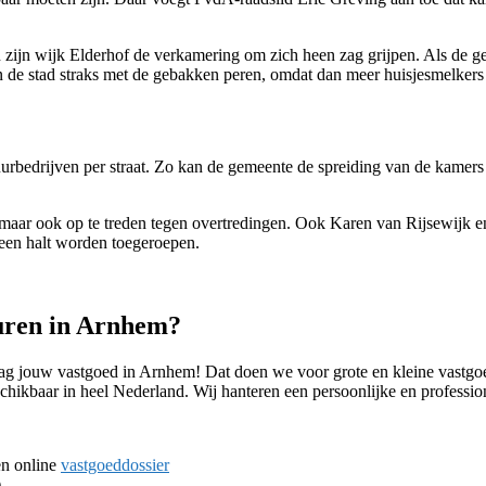
n zijn wijk Elderhof de verkamering om zich heen zag grijpen. Als de ge
an de stad straks met de gebakken peren, omdat dan meer huisjesmelkers
rbedrijven per straat. Zo kan de gemeente de spreiding van de kamers r
aten, maar ook op te treden tegen overtredingen. Ook Karen van Rijsewij
 een halt worden toegeroepen.
huren in Arnhem?
aag jouw vastgoed in Arnhem! Dat doen we voor grote en kleine vastgoe
schikbaar in heel Nederland. Wij hanteren een persoonlijke en professi
en online
vastgoeddossier
)